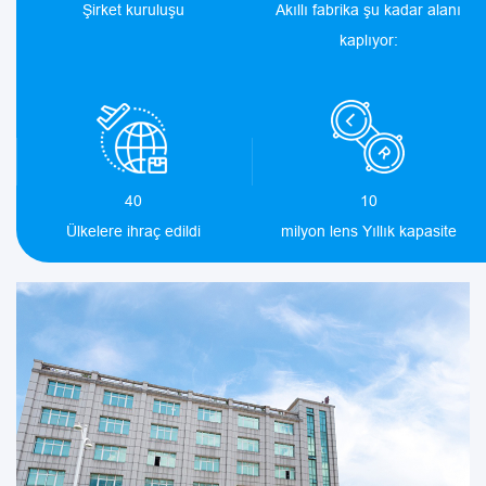
Şirket kuruluşu
Akıllı fabrika şu kadar alanı
kaplıyor:
40
10
Ülkelere ihraç edildi
milyon lens Yıllık kapasite