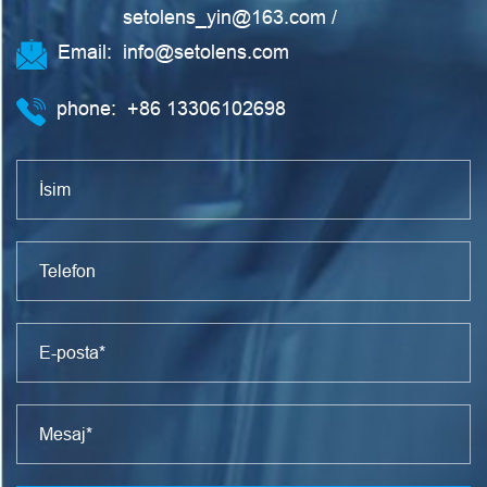
setolens_yin@163.com
/
Email:
info@setolens.com
phone:
+86 13306102698